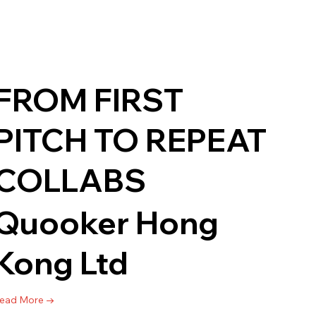
FROM FIRST
PITCH TO REPEAT
COLLABS
Quooker Hong
Kong Ltd
ead More →