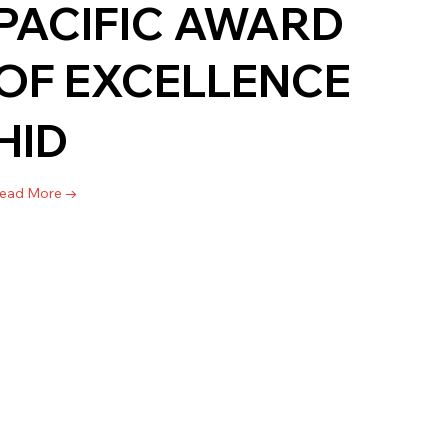
PACIFIC AWARD
OF EXCELLENCE
HID
ead More →