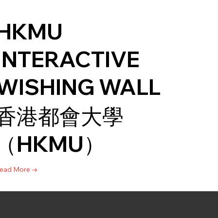
HKMU
INTERACTIVE
WISHING WALL
香港都會大學
（HKMU）
ead More →