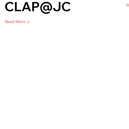
CLAP@JC
R
Read More →