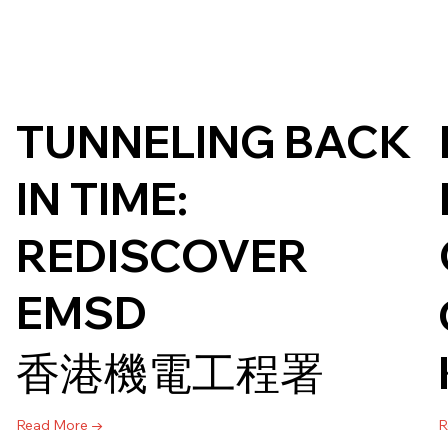
TUNNELING BACK
IN TIME:
REDISCOVER
EMSD
香港機電工程署
Read More →
R